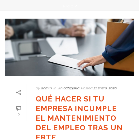
INICIO
/
By
admin
In
Sin categoría
Posted
21 enero, 2026
QUÉ HACER SI TU
EMPRESA INCUMPLE
0
EL MANTENIMIENTO
DEL EMPLEO TRAS UN
ERTE