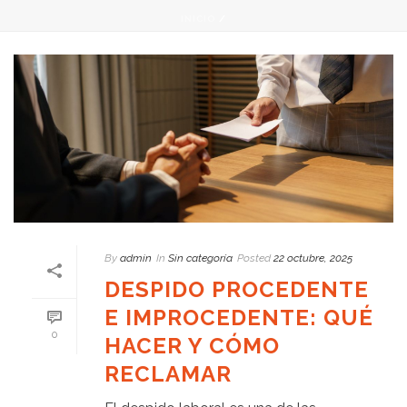
INICIO
/
By
admin
In
Sin categoría
Posted
22 octubre, 2025
DESPIDO PROCEDENTE
E IMPROCEDENTE: QUÉ
0
HACER Y CÓMO
RECLAMAR