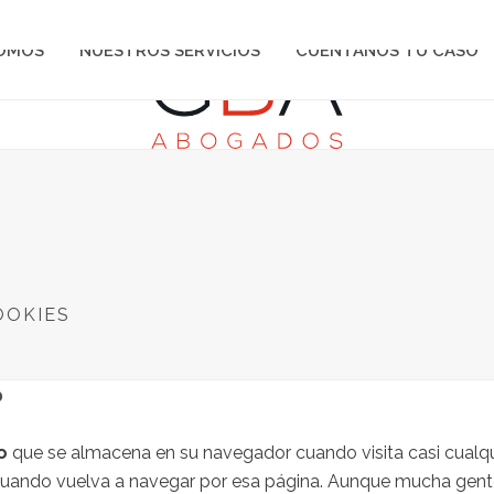
SOMOS
NUESTROS SERVICIOS
CUÉNTANOS TU CASO
OOKIES
?
o
que se almacena en su navegador cuando visita casi cualqui
 cuando vuelva a navegar por esa página. Aunque mucha gent