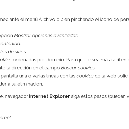
mediante el menú Archivo o bien pinchando el icono de pers
 opción
Mostrar opciones avanzadas
.
contenido
.
tos de sitios
.
okies
ordenadas por dominio. Para que le sea más fácil enc
nte la dirección en el campo
Buscar cookies
.
 pantalla una o varias líneas con las
cookies
de la web sol
er a su eliminación.
el navegador
Internet Explorer
siga estos pasos (pueden va
ernet