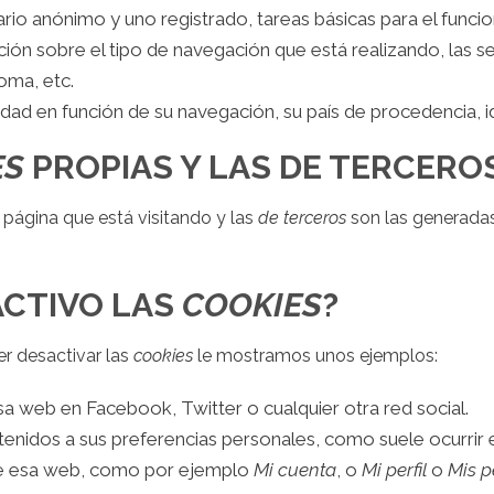
io anónimo y uno registrado, tareas básicas para el funci
ión sobre el tipo de navegación que está realizando, las s
ioma, etc.
cidad en función de su navegación, su país de procedencia, i
ES
PROPIAS Y LAS DE TERCERO
 página que está visitando y las
de terceros
son las generadas
ACTIVO LAS
COOKIES
?
r desactivar las
cookies
le mostramos unos ejemplos:
 web en Facebook, Twitter o cualquier otra red social.
tenidos a sus preferencias personales, como suele ocurrir en
de esa web, como por ejemplo
Mi cuenta
, o
Mi perfil
o
Mis p