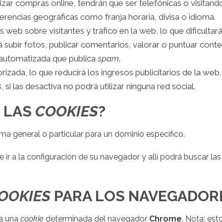
izar compras online, tendrán que ser telefónicas o visitando l
erencias geográficas como franja horaria, divisa o idioma.
as web sobre visitantes y tráfico en la web, lo que dificulta
á subir fotos, publicar comentarios, valorar o puntuar con
 automatizada que publica
spam
.
izada, lo que reducirá los ingresos publicitarios de la web.
s
, si las desactiva no podrá utilizar ninguna red social.
R LAS
COOKIES
?
rma general o particular para un dominio específico.
 ir a la configuración de su navegador y allí podrá buscar la
OOKIES
PARA LOS NAVEGADOR
 a una
cookie
determinada del navegador
Chrome
. Nota: est