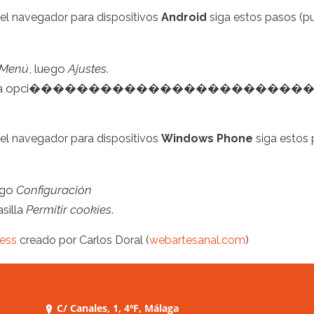
el navegador para dispositivos
Android
siga estos pasos (pu
Menú
, luego
Ajustes
.
rá la opci�����������������������
el navegador para dispositivos
Windows Phone
siga estos 
ego
Configuración
silla
Permitir cookies
.
ress
creado por Carlos Doral (
webartesanal.com
)
C/ Canales, 1, 4ºF, Málaga